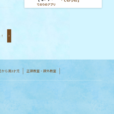
た！
児から満3才児
正課教室・課外教室